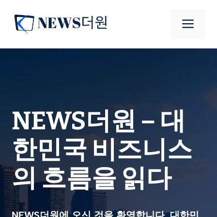
컨
텐
메
츠
로
뉴
건
너
뛰
기
NEWS더원
– 대
한민국 비즈니스
의 흐름을 읽다
NEWS더원
에 오신 것을 환영합니다. 대한민