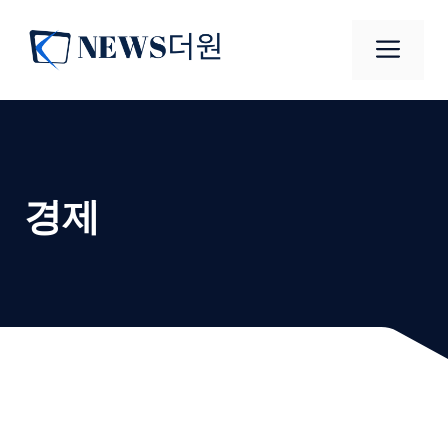
컨
텐
메
츠
로
뉴
건
너
뛰
기
경제