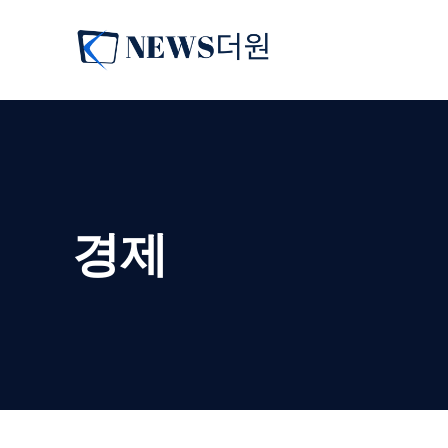
컨
텐
츠
로
건
너
뛰
기
경제