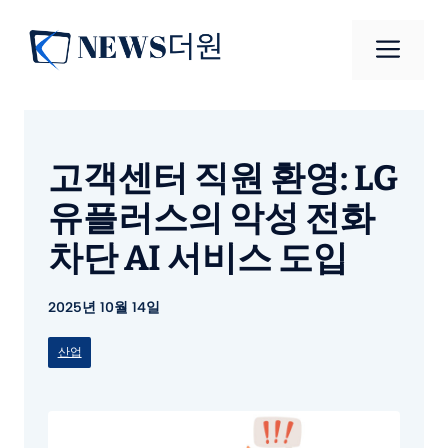
컨
텐
메
츠
로
뉴
건
너
고객센터 직원 환영: LG
뛰
기
유플러스의 악성 전화
차단 AI 서비스 도입
2025년 10월 14일
산업