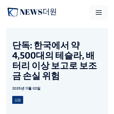
컨
텐
메
츠
로
뉴
건
너
단독: 한국에서 약
뛰
기
4,500대의 테슬라, 배
터리 이상 보고로 보조
금 손실 위험
2025년 11월 02일
산업