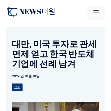
컨
텐
메
츠
로
뉴
건
너
대만, 미국 투자로 관세
뛰
기
면제 얻고 한국 반도체
기업에 선례 남겨
2026년 01월 18일
경제