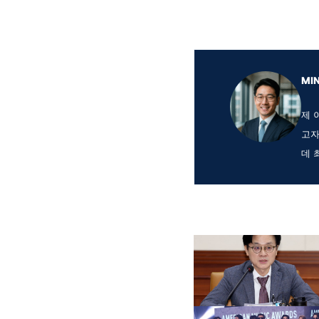
MI
제 
고자
데 