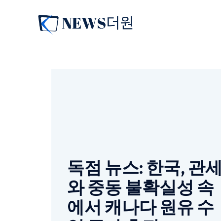
컨
텐
츠
로
건
너
뛰
기
독점 뉴스: 한국, 관
와 중동 불확실성 속
에서 캐나다 원유 수