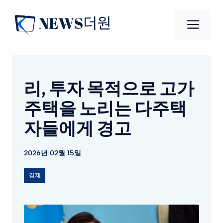
컨
텐
메
츠
로
뉴
건
너
리, 투자 목적으로 고가
뛰
기
주택을 노리는 다주택
자들에게 경고
2026년 02월 15일
경제