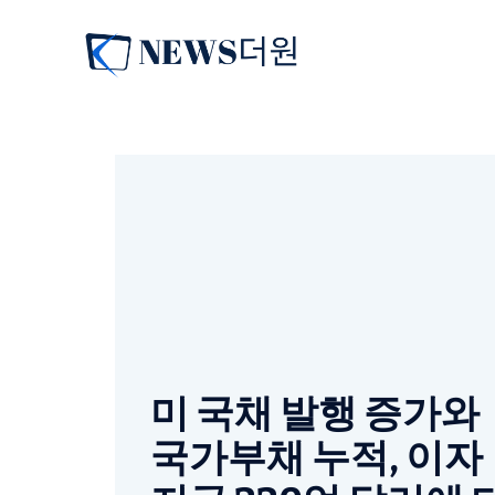
컨
텐
츠
로
건
너
뛰
기
미 국채 발행 증가와
국가부채 누적, 이자