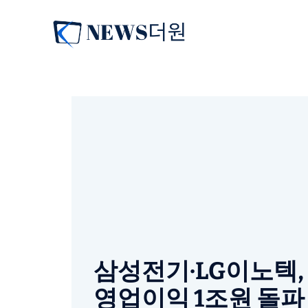
컨
텐
츠
로
건
너
뛰
기
삼성전기·LG이노텍,
영업이익 1조원 돌파