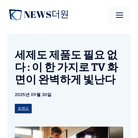
컨
텐
메
츠
로
뉴
건
너
세제도 제품도 필요 없
뛰
기
다 : 이 한 가지로 TV 화
면이 완벽하게 빛난다
2025년 09월 30일
트렌드