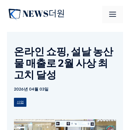
컨
텐
메
츠
로
뉴
건
너
온라인 쇼핑, 설날 농산
뛰
기
물 매출로 2월 사상 최
고치 달성
2026년 04월 03일
산업