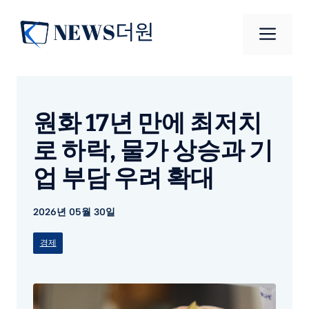
컨
텐
메
츠
로
뉴
건
너
원화 17년 만에 최저치
뛰
기
로 하락, 물가 상승과 기
업 부담 우려 확대
2026년 05월 30일
경제