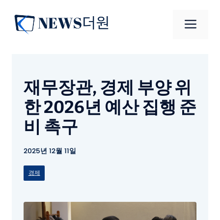
컨
텐
메
츠
로
뉴
건
너
재무장관, 경제 부양 위
뛰
기
한 2026년 예산 집행 준
비 촉구
2025년 12월 11일
경제