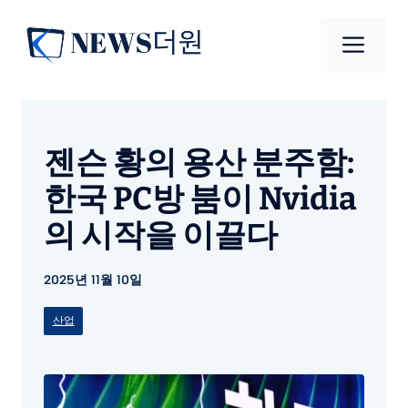
컨
텐
메
츠
로
뉴
건
너
젠슨 황의 용산 분주함:
뛰
기
한국 PC방 붐이 Nvidia
의 시작을 이끌다
2025년 11월 10일
산업