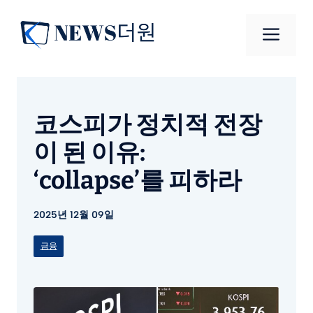
컨
텐
메
츠
로
뉴
건
너
코스피가 정치적 전장
뛰
기
이 된 이유:
‘collapse’를 피하라
2025년 12월 09일
금융