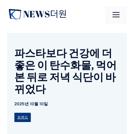
컨
텐
메
츠
로
뉴
건
너
파스타보다 건강에 더
뛰
기
좋은 이 탄수화물, 먹어
본 뒤로 저녁 식단이 바
뀌었다
2025년 10월 10일
트렌드