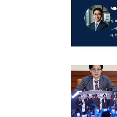
MI
제 
고자
데 