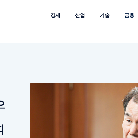
경제
산업
기술
금융
으
피