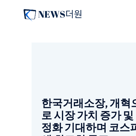
컨
텐
츠
로
건
너
뛰
기
한국거래소장, 개혁
로 시장 가치 증가 및
정화 기대하며 코스