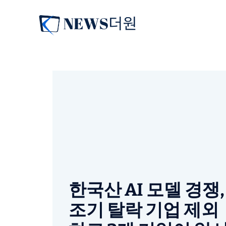
컨
텐
츠
로
건
너
뛰
기
한국산 AI 모델 경쟁,
조기 탈락 기업 제외