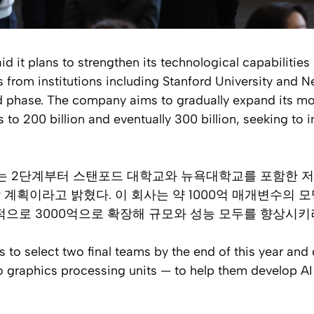
d it plans to strengthen its technological capabilities 
 from institutions including Stanford University and N
nd phase. The company aims to gradually expand its mo
s to 200 billion and eventually 300 billion, seeking to
age는 2단계부터 스탠포드 대학교와 뉴욕대학교를 포함한 저
 계획이라고 밝혔다. 이 회사는 약 1000억 매개변수의
극적으로 3000억으로 확장해 규모와 성능 모두를 향상시키
 to select two final teams by the end of this year and
o graphics processing units — to help them develop AI