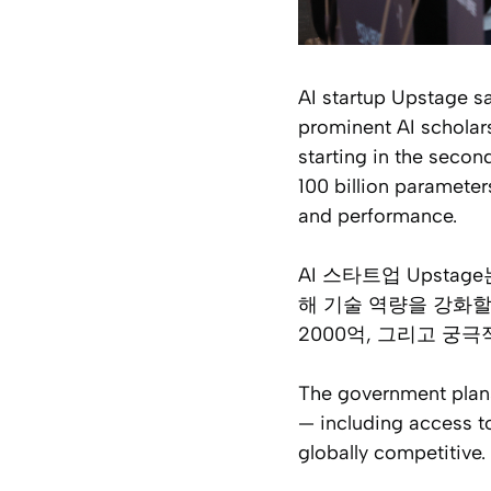
AI startup Upstage sai
prominent AI scholars
starting in the seco
100 billion parameter
and performance.
AI 스타트업 Upst
해 기술 역량을 강화할
2000억, 그리고 궁
The government plans
— including access t
globally competitive.