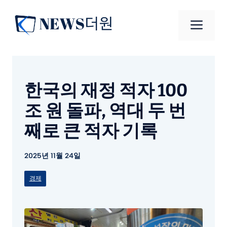
컨
텐
메
츠
로
뉴
건
너
한국의 재정 적자 100
뛰
기
조 원 돌파, 역대 두 번
째로 큰 적자 기록
2025년 11월 24일
경제