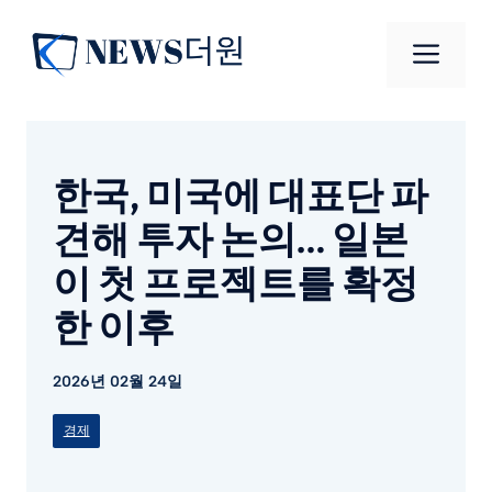
컨
텐
메
츠
로
뉴
건
너
한국, 미국에 대표단 파
뛰
기
견해 투자 논의… 일본
이 첫 프로젝트를 확정
한 이후
2026년 02월 24일
경제