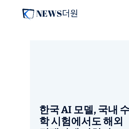
컨
텐
츠
로
건
너
뛰
기
한국 AI 모델, 국내 
학 시험에서도 해외