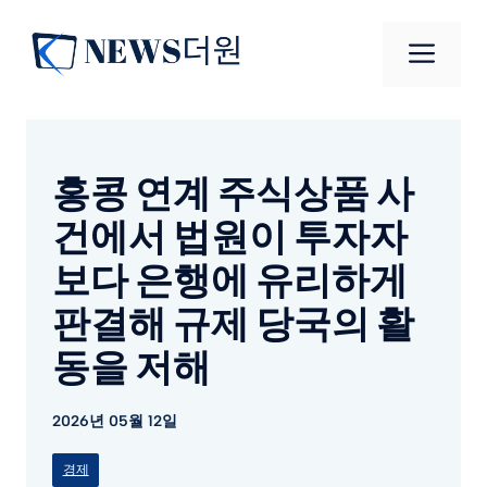
컨
텐
메
츠
로
뉴
건
너
홍콩 연계 주식상품 사
뛰
기
건에서 법원이 투자자
보다 은행에 유리하게
판결해 규제 당국의 활
동을 저해
2026년 05월 12일
경제