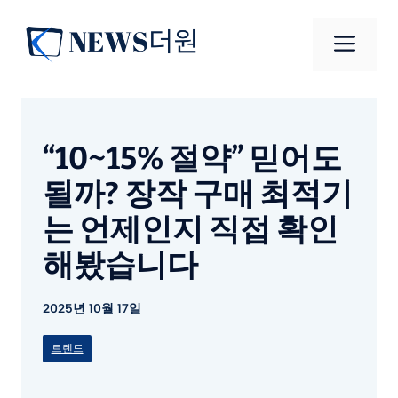
컨
텐
메
츠
로
뉴
건
너
“10~15% 절약” 믿어도
뛰
기
될까? 장작 구매 최적기
는 언제인지 직접 확인
해봤습니다
2025년 10월 17일
트렌드