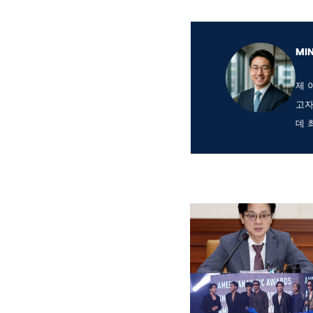
MI
제 
고자
데 