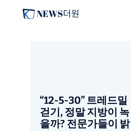
컨
텐
츠
로
건
너
뛰
기
“12-5-30” 트레드밀
걷기, 정말 지방이 녹
을까? 전문가들이 밝