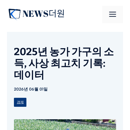
컨
텐
메
츠
로
뉴
건
너
2025년 농가 가구의 소
뛰
기
득, 사상 최고치 기록:
데이터
2026년 06월 01일
경제