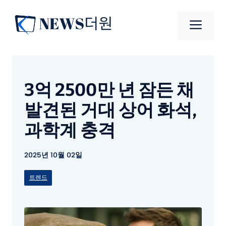
컨
텐
메
츠
로
뉴
건
너
3억 2500만 년 잠든 채
뛰
기
발견된 거대 상어 화석,
과학계 충격
2025년 10월 02일
트렌드