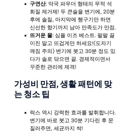
구연산
: 약국 파우더 형태의 무적 석
회질 제거제! 두 큰술을 변기에, 20분
후에 솔질, 마지막에 헹구기만 하면
신선한 향기까지 남아 만족도가 만점.
뜨거운 물
: 심플 이즈 베스트. 팔팔 끓
이진 말고 뜨겁게만 하세요!(도자기
깨짐 주의) 변기에 붓고 30분 정도 있
다가 솔로 닦으면 끝. 경제적이면서
꾸준한 관리에 제격!
가성비 만점, 생활 패턴에 맞
는 청소 팁
락스 역시 강력한 효과를 발휘합니다.
변기에 바로 붓고 30분 기다린 후 문
질러주면, 세균까지 싹!