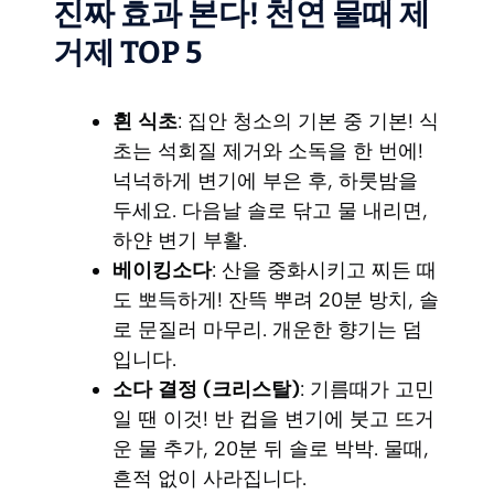
진짜 효과 본다! 천연 물때 제
거제 TOP 5
흰 식초
: 집안 청소의 기본 중 기본! 식
초는 석회질 제거와 소독을 한 번에!
넉넉하게 변기에 부은 후, 하룻밤을
두세요. 다음날 솔로 닦고 물 내리면,
하얀 변기 부활.
베이킹소다
: 산을 중화시키고 찌든 때
도 뽀득하게! 잔뜩 뿌려 20분 방치, 솔
로 문질러 마무리. 개운한 향기는 덤
입니다.
소다 결정 (크리스탈)
: 기름때가 고민
일 땐 이것! 반 컵을 변기에 붓고 뜨거
운 물 추가, 20분 뒤 솔로 박박. 물때,
흔적 없이 사라집니다.