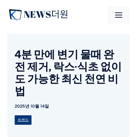
컨
텐
메
츠
로
뉴
건
너
4분 만에 변기 물때 완
뛰
기
전 제거, 락스·식초 없이
도 가능한 최신 천연 비
법
2025년 10월 14일
트렌드