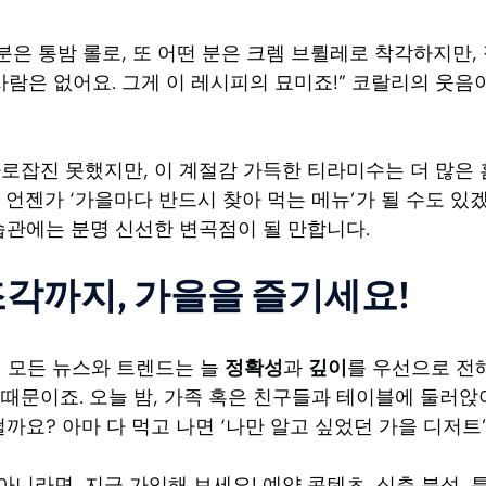
 분은 통밤 롤로, 또 어떤 분은 크렘 브륄레로 착각하지만,
사람은 없어요. 그게 이 레시피의 묘미죠!” 코랄리의 웃음
로잡진 못했지만, 이 계절감 가득한 티라미수는 더 많은 
 언젠가 ‘가을마다 반드시 찾아 먹는 메뉴’가 될 수도 있
습관에는 분명 신선한 변곡점이 될 만합니다.
조각까지, 가을을 즐기세요!
nne의 모든 뉴스와 트렌드는 늘
정확성
과
깊이
를 우선으로 전
때문이죠. 오늘 밤, 가족 혹은 친구들과 테이블에 둘러앉
떨까요? 아마 다 먹고 나면 ‘나만 알고 싶었던 가을 디저트
아니라면, 지금 가입해 보세요! 예약 콘텐츠, 심층 분석,