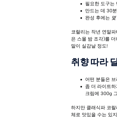
필요한 도구는 단
만드는 데 30
완성 후에는
몇
코랄리는 작년 연말파티
은 스몰 밤 조각)를 
말이 실감날 정도!
취향 따라 
어떤 분들은 브
좀 더 라이트하게
크림에 300g 
하지만 클래식파 코랄리
체로 맛있을 수는 있지만