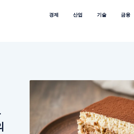
경제
산업
기술
금융
티
완
의