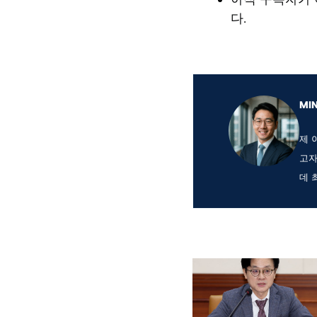
다.
MI
제 
고자
데 