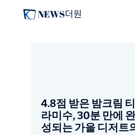
컨
텐
츠
로
건
너
뛰
기
4.8점 받은 밤크림 
라미수, 30분 만에 
성되는 가을 디저트