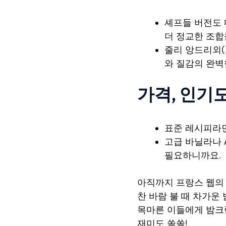
셰프들 버전도 다
더 정교한 조합
줄리 앙드리외(J
와 질감의 완벽
가격, 인기도
표준 레시피라면 
고급 바닐라나 
필요하니까요.
아직까지 프랑스 웹
찬 바람 불 때 차가운
목마른 이들에게 밤크림
재미도 쏠쏠!