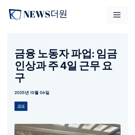
컨
텐
메
츠
로
뉴
건
너
금융 노동자 파업: 임금
뛰
기
인상과 주 4일 근무 요
구
2025년 10월 06일
경제