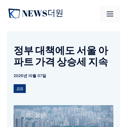
컨
텐
메
츠
로
뉴
건
너
정부 대책에도 서울 아
뛰
기
파트 가격 상승세 지속
2025년 10월 07일
경제