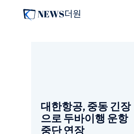
컨
텐
츠
로
건
너
뛰
기
대한항공, 중동 긴장
으로 두바이행 운항
중단 연장